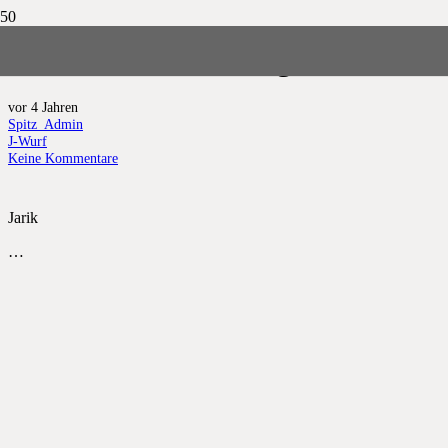
Jaric von der Daburg
vor 4 Jahren
Spitz_Admin
J-Wurf
Keine Kommentare
Jarik
…