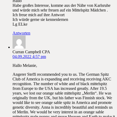
Hallo
Habe großes Interesse, komme aus der Nähe von Karlsruhe
und würde mich sehr freuen auf ein Mittelspitz Mädchen .
Ich freue mich auf ihre Antwort
Ich würde gerne sie kennenlernen
Lg ELke
Antworten
Curran Campbell CPA
04.09.2022 4:57 pm
Hallo Melanie,
Angerer Steffi recommended you to us. The German Spitz
Club of America is expanding and receiving receiving AKC
recognition. The number of white and of black mittelspitz
from Europe to the USA has increased greatly. After 19.5
years, we lost our orange sable mittelspitz „Merlin“. He was
originally from the UK, but his father was Finnish stock. We
would like to see orange sable spitz in America and promote
genetic diversity. Anna is incredibly beautiful and reminds us
of Merlin. We would be very interest in an orange sable
mittelspitz male puppy and move Heaven and Earth to make it