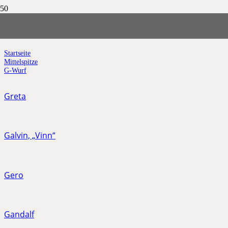
G-Wurf
Startseite
Mittelspitze
G-Wurf
Greta
Galvin, „Vinn“
Gero
Gandalf