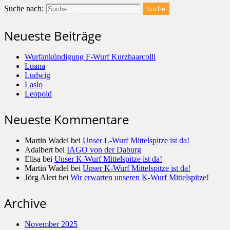
Suche nach:
Neueste Beiträge
Wurfankündigung F-Wurf Kurzhaarcolli
Luana
Ludwig
Laslo
Leopold
Neueste Kommentare
Martin Wadel
bei
Unser L-Wurf Mittelspitze ist da!
Adalbert
bei
IAGO von der Daburg
Elisa
bei
Unser K-Wurf Mittelspitze ist da!
Martin Wadel
bei
Unser K-Wurf Mittelspitze ist da!
Jörg Alert
bei
Wir erwarten unseren K-Wurf Mittelspitze!
Archive
November 2025