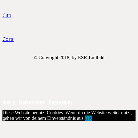
Cita
Cora
© Copyright 2018, by ESR-Luftbild
intern
Datenschutz
Impressum
Diese Website benutzt Cookies. Wenn du die Website weiter nutzt,
gehen wir von deinem Einverständnis aus.
OK